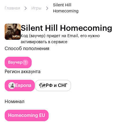
Silent Hill
Главная
Игры
Homecoming
Silent Hill Homecoming
Код (ваучер) придет на Email, его нужно
активировать в сервисе
Способ пополнения
Ваучер
Регион аккаунта
Европа
РФ и СНГ
Номинал
Homecoming EU