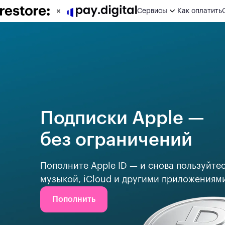
Сервисы
Как оплатить
ИИ сервисы
Игры
Развлечения
Работа
Подписки Apple —
Дизайн
без ограничений
Другое
Пополните Apple ID — и снова пользуйте
музыкой, iCloud и другими приложениям
Пополнить