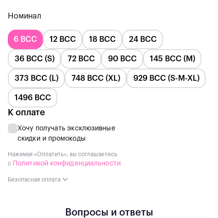
Memory Of Faith
Номинал
Valhalla Glory
6 BCC
12 BCC
18 BCC
24 BCC
Port City
36 BCC (S)
72 BCC
90 BCC
145 BCC (M)
373 BCC (L)
748 BCC (XL)
929 BCC (S-M-XL)
1496 BCC
К оплате
Хочу получать эксклюзивные
скидки и промокоды
Нажимая «Оплатить», вы соглашаетесь
Политикой конфиденциальности
с
Безопасная оплата
Вопросы и ответы