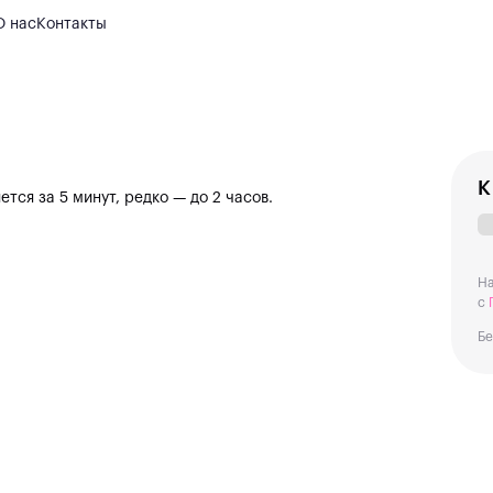
О нас
Контакты
К
тся за 5 минут, редко — до 2 часов.
На
с
Бе