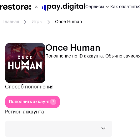
Сервисы
Как оплатить
Главная
Игры
Once Human
ИИ сервисы
Игры
Once Human
Пополнение по ID аккаунта. Обычно зачисляе
Развлечения
Работа
Дизайн
Способ пополнения
Другое
Пополнить аккаунт
Регион аккаунта