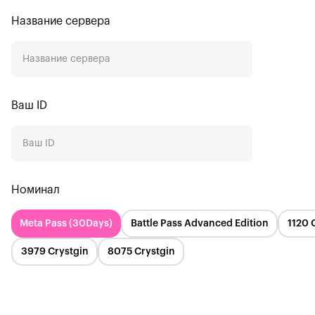
Название сервера
Europe
North America
South America
Ваш ID
Southeast Asia Server
Korea Server
Japan Server
Номинал
HK/Macao/Taiwan
Meta Pass (30Days)
Battle Pass Advanced Edition
1120 
3979 Crystgin
8075 Crystgin