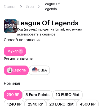
League Of
Главная
Игры
Legends
League Of Legends
Код (ваучер) придет на Email, его нужно
активировать в сервисе
Способ пополнения
Ваучер
Регион аккаунта
Европа
США
Номинал
290 RP
5 Euro Points
10 EURO Riot
1240 RP
2540 RP
20 EURO Riot
4500 RP