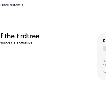
О нас
Контакты
 the Erdtree
К
тивировать в сервисе
На
с
Бе