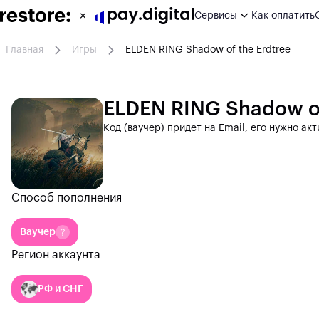
Сервисы
Как оплатить
Главная
Игры
ELDEN RING Shadow of the Erdtree
ИИ сервисы
Игры
ELDEN RING Shadow of
Код (ваучер) придет на Email, его нужно ак
Развлечения
Работа
Дизайн
Способ пополнения
Другое
Ваучер
Регион аккаунта
РФ и СНГ