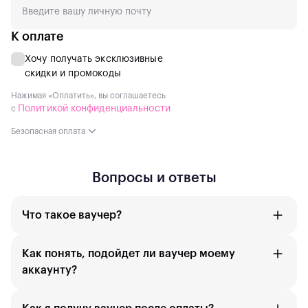
Ирландия
К оплате
Франция
Хочу получать эксклюзивные
скидки и промокоды
Италия
Нажимая «Оплатить», вы соглашаетесь
Австрия
Политикой конфиденциальности
с
Люксембург
Безопасная оплата
Бельгия
Вопросы и ответы
Великобритания
Испания
Что такое ваучер?
Португалия
Как понять, подойдет ли ваучер моему
аккаунту?